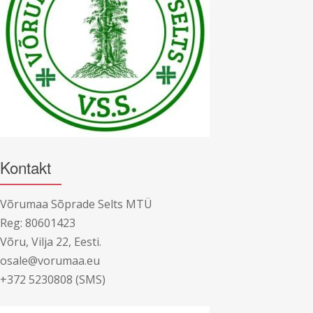
Kontakt
Võrumaa Sõprade Selts MTÜ
Reg: 80601423
Võru, Vilja 22, Eesti.
osale@vorumaa.eu
+372 5230808 (SMS)