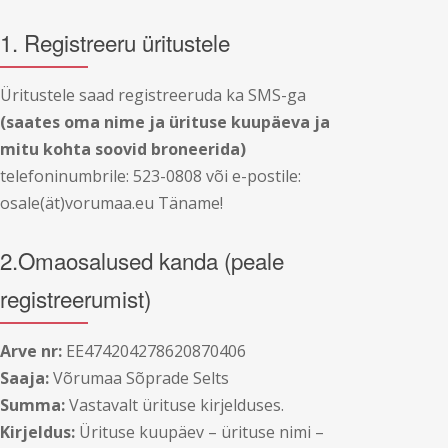
1. Registreeru üritustele
Üritustele saad registreeruda ka SMS-ga
(saates oma nime ja ürituse kuupäeva ja
mitu kohta soovid broneerida)
telefoninumbrile: 523-0808 või e-postile:
osale(ät)vorumaa.eu Täname!
2.Omaosalused kanda (peale
registreerumist)
Arve nr:
EE474204278620870406
Saaja:
Võrumaa Sõprade Selts
Summa:
Vastavalt ürituse kirjelduses.
Kirjeldus:
Ürituse kuupäev – ürituse nimi –