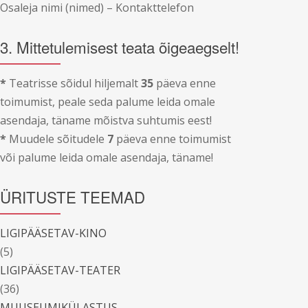
Osaleja nimi (nimed) – Kontakttelefon
3. Mittetulemisest teata õigeaegselt!
*
Teatrisse sõidul hiljemalt
35
päeva enne
toimumist, peale seda palume leida omale
asendaja, täname mõistva suhtumis eest!
*
Muudele sõitudele
7
päeva enne toimumist
või palume leida omale asendaja, täname!
ÜRITUSTE TEEMAD
LIGIPÄÄSETAV-KINO
(5)
LIGIPÄÄSETAV-TEATER
(36)
MUUSEUMIKÜLASTUS