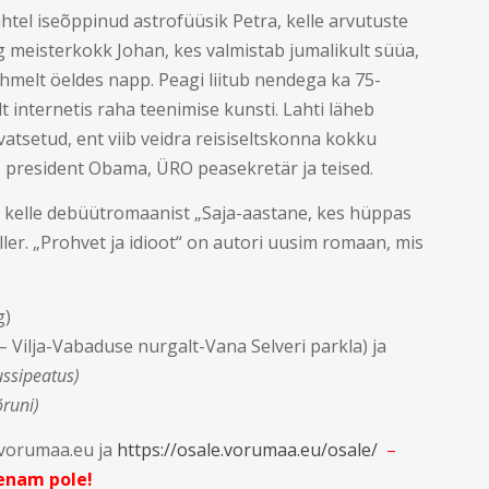
tel iseõppinud astrofüüsik Petra, kelle arvutuste
 meisterkokk Johan, kes valmistab jumalikult süüa,
melt öeldes napp. Peagi liitub nendega ka 75-
 internetis raha teenimise kunsti. Lahti läheb
vatsetud, ent viib veidra reisiseltskonna kokku
 president Obama, ÜRO peasekretär ja teised.
ik, kelle debüütromaanist „Saja-aastane, kes hüppas
ller. „Prohvet ja idioot“ on autori uusim romaan, mis
g)
– Vilja-Vabaduse nurgalt-Vana Selveri parkla) ja
ussipeatus)
õruni)
vorumaa.eu ja
https://osale.vorumaa.eu/osale/
–
 enam pole!