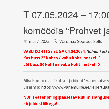
T 07.05.2024 – 17:0
komöödia “Prohvet ja
mai 7, 2023
Võrumaa Sõprade Selts
VABU KOHTI SEISUGA 04.04.2024:
(läheb käik
Kas buss 23 kohta / vabu kohti hetkel: 0
või buss 36 kohta / vabu kohti hetkel: 0
Mis:
Komöödia „Prohvet ja idioot“ Vanemuise v
Lisainfo:
https://www.vanemuine.ee/repertuaar
NB! Teater on ligipääsetav kuulmislanguse
kirjeldustõlkega!