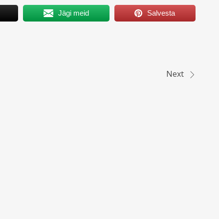
Jägi meid
Salvesta
Next