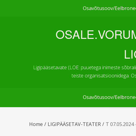
Skip
Osavõtusoov/Eelbrone
to
content
OSALE.VORUM
L
Ligipääsetavate (LOE: puuetega inimeste sõbral
teiste organisatsioonidega. O
Osavõtusoov/Eelbrone
Home
LIGIPÄÄSETAV-TEATER
T 07.05.2024 