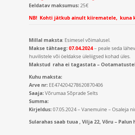
Eeldatav maksumus:
25€
NB! Kohti jätkub ainult kiirematele, kuna 
Millal maksta
: Esimesel võimalusel.
Makse tähtaeg:
07.04.2024
– peale seda lähe
huvilistele või öeldakse üleliigsed kohad üles.
Makstud raha ei tagastata – Ootamatustek
Kuhu maksta:
Arve nr:
EE474204278620870406
Saaja:
Võrumaa Sõprade Selts
Summa:
Kirjeldus:
07.05.2024 – Vanemuine – Osaleja ni
Sularahas saab tuua , Vilja 22, Võru – Palun