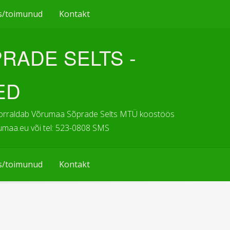
s/toimunud
Kontakt
RADE SELTS -
ED
te korraldab Võrumaa Sõprade Selts MTÜ koostöös
rumaa.eu või tel: 523-0808 SMS
s/toimunud
Kontakt