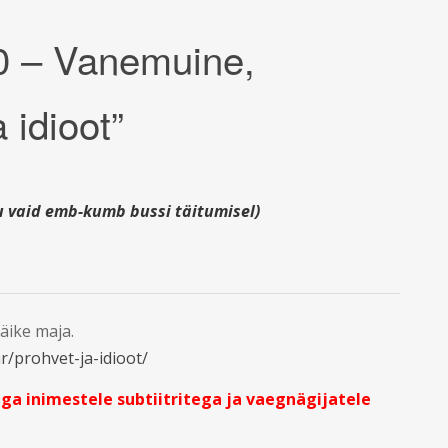
0 – Vanemuine,
 idioot”
u vaid emb-kumb bussi täitumisel)
äike maja.
/prohvet-ja-idioot/
ga inimestele subtiitritega ja vaegnägijatele