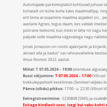
Automajade parkimisplatsil kohtuvad juhuse tah
kohaselt on kohe-kohe käes maailmalõpp, ning
ent tema arusaamine maailma asjadest on… peh
aastane Agnes, tegus daam, kes valdab imeliselt
pöörane teekond, kus miski ei lähe nii nagu ka
paljude selle maailma vägevatega nagu näiteks
Jonas Jonasson on rootsi ajakirjanik ja kirjan
aknast alla ja kadus“ sai rahvusvaheline bestse
ilmus Rootsis 2022. aastal.
Millal:
T 07.05.2024 – 19:00
(etenduse algusae
Bussi väljumine:
T 07.05.2024 – 17:00
(Võrust 
kokkuleppeliselt kesklinnas
(Seminari väljaku b
Päeva (sõidu) pikkus:
17:00- u. 22:30
(Võrust-V
Eelregistreerimine:
5230808 (SMS) ja osale@
Esitage kindlasti soov, isegi kui vabu kohti