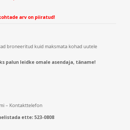
kohtade arv on piiratud!
vad broneeritud kuid maksmata kohad uutele
s palun leidke omale asendaja, täname!
mi – Kontakttelefon
 helistada ette: 523-0808