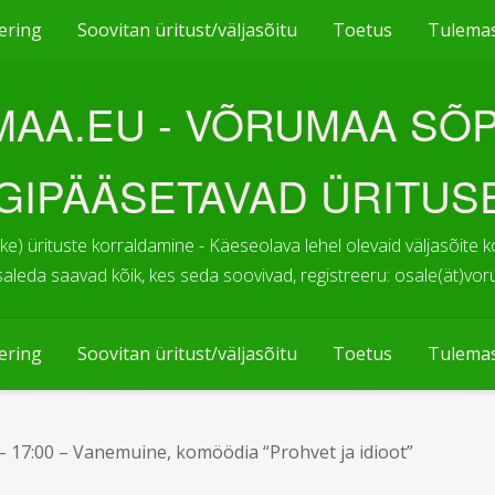
ering
Soovitan üritust/väljasõitu
Toetus
Tulema
AA.EU - VÕRUMAA SÕP
IGIPÄÄSETAVAD ÜRITUS
ike) ürituste korraldamine - Käeseolava lehel olevaid väljasõi
saleda saavad kõik, kes seda soovivad, registreeru: osale(ät)vo
ering
Soovitan üritust/väljasõitu
Toetus
Tulema
– 17:00 – Vanemuine, komöödia “Prohvet ja idioot”