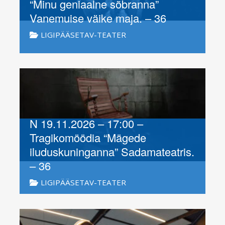
“Minu geniaalne sõbranna”
Vanemuise väike maja. – 36
LIGIPÄÄSETAV-TEATER
N 19.11.2026 – 17:00 –
Tragikomöödia “Mägede
iluduskuninganna” Sadamateatris.
– 36
LIGIPÄÄSETAV-TEATER