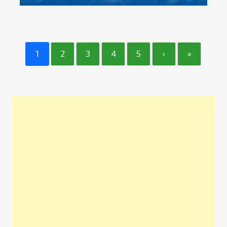
1
2
3
4
5
›
»