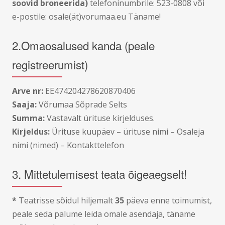
soovid broneerida)
telefoninumbrile: 523-0808 või
e-postile: osale(ät)vorumaa.eu Täname!
2.Omaosalused kanda (peale
registreerumist)
Arve nr:
EE474204278620870406
Saaja:
Võrumaa Sõprade Selts
Summa:
Vastavalt ürituse kirjelduses.
Kirjeldus:
Ürituse kuupäev – ürituse nimi – Osaleja
nimi (nimed) – Kontakttelefon
3. Mittetulemisest teata õigeaegselt!
*
Teatrisse sõidul hiljemalt
35
päeva enne toimumist,
peale seda palume leida omale asendaja, täname