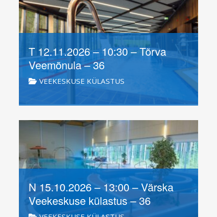
T 12.11.2026 – 10:30 – Tõrva
Veemõnula – 36
VEEKESKUSE KÜLASTUS
N 15.10.2026 – 13:00 – Värska
Veekeskuse külastus – 36
VEEKESKUSE KÜLASTUS