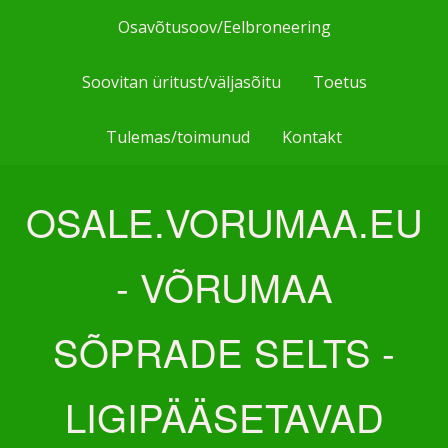
Skip
Osavõtusoov/Eelbroneering
to
content
Soovitan üritust/väljasõitu
Toetus
Tulemas/toimunud
Kontakt
OSALE.VORUMAA.EU
- VÕRUMAA
SÕPRADE SELTS -
LIGIPÄÄSETAVAD